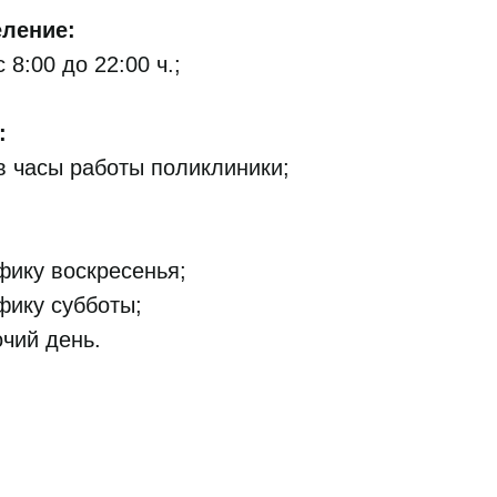
еление:
с 8:00 до 22:00 ч.;
:
в часы работы поликлиники;
фику воскресенья;
фику субботы;
чий день.