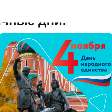
ика № 8 ДЗМ»
ичные дни!