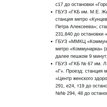
с17 до остановки «Гор
ГБУЗ «ГКБ им. М.Е. Жа
станция метро «Кунцев
Петра Алексеева»; ст
231,840 до остановки 
ГБУЗ «ММКЦ «Коммунарк
метро «Коммунарка» (в
далее пешком 9 минут
ГБУЗ «ГКБ № 67 им. Л.
«Г». Проезд: станция 
«Центр женского здоро
291, е24, т19 до оста
№№ 294, 48 до остано