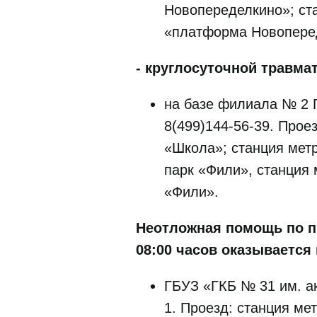
Новопеределкино»; ст
«платформа Новопере
- круглосуточной травма
на базе филиала № 2 Г
8(499)144-56-39. Прое
«Школа»; станция мет
парк «Фили», станция 
«Фили».
Неотложная помощь по п
08:00 часов оказывается
ГБУЗ «ГКБ № 31 им. ак
1. Проезд: станция ме