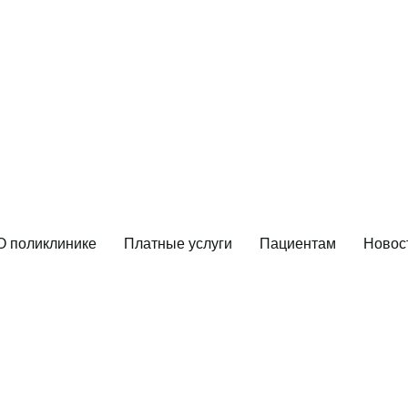
Скорая помощь
Платные услуги
103
,
112
8 (495) 231 01 25
8 (985) 789 44 24
О поликлинике
Платные услуги
Пациентам
Новос
аботы ГБУЗ «Гор