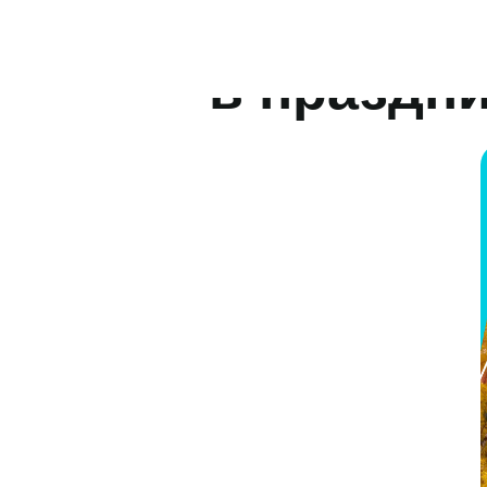
поликлин
в праздн