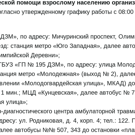
еской помощи взрослому населению организ
- согласно утвержденному графику работы с 08:00
ДЗМ», по адресу: Мичуринский проспект, Олимп
роезд: станция метро «Юго Западная», далее ав
импийской Деревни»;
БУЗ «ГП № 195 ДЗМ», по адресу: улица Молодо
 станция метро «Молодежная» (выход № 2), дал
авлении «Молодогвардейская улица», МКАД) до
 1 мин.; МЦД «Кунцевская», далее автобус № 7
я улица»;
о-диагностического центра амбулаторной травм
есу: ул. Родниковая, д. 4, корп. 4; тел.: 122.
алее автобусы №№ 507, 343 до остановки «пл