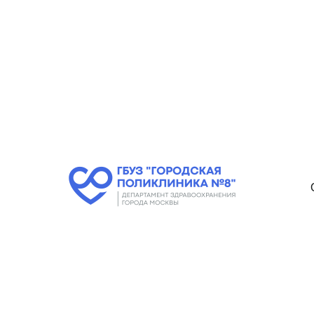
Единая медицинская
справочная служба
122
или
8 (495) 122 02 21
График р