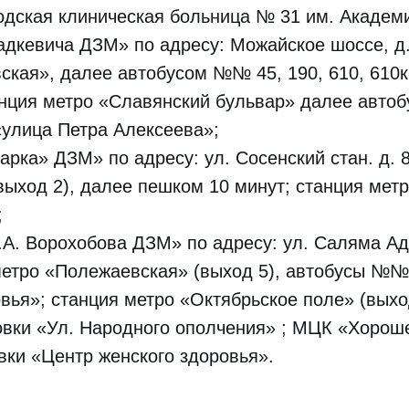
одская клиническая больница № 31 им. Академи
дкевича ДЗМ» по адресу: Можайское шоссе, д. 1
ская», далее автобусом №№ 45, 190, 610, 610к
анция метро «Славянский бульвар» далее авто
«улица Петра Алексеева»;
а» ДЗМ» по адресу: ул. Сосенский стан. д. 8,
ыход 2), далее пешком 10 минут; станция метр
;
А. Ворохобова ДЗМ» по адресу: ул. Саляма Адил
метро «Полежаевская» (выход 5), автобусы №№ 
вья»; станция метро «Октябрьское поле» (вых
новки «Ул. Народного ополчения» ; МЦК «Хорош
вки «Центр женского здоровья».