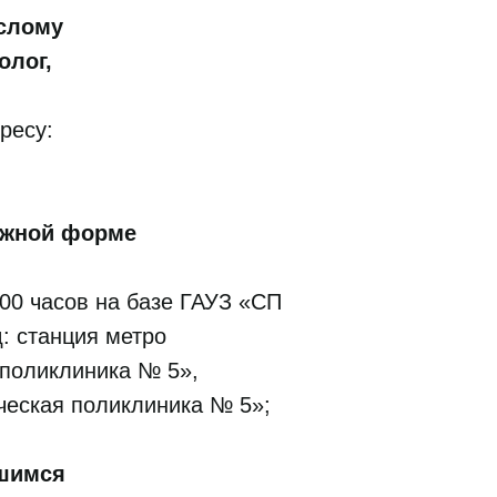
слому
олог,
ресу:
ожной форме
:00 часов на базе ГАУЗ «СП
д: станция метро
 поликлиника № 5»,
ческая поликлиника № 5»;
вшимся