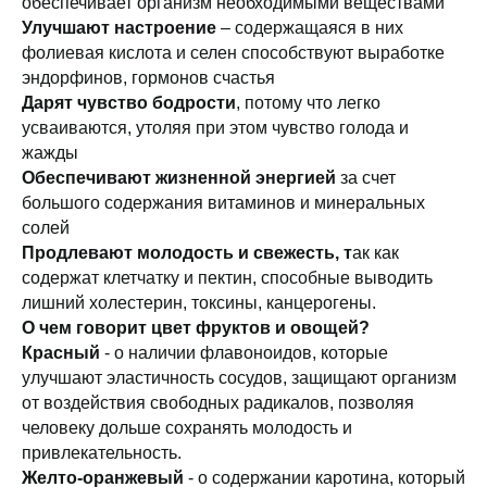
обеспечивает организм необходимыми веществами
Улучшают настроение
– содержащаяся в них
фолиевая кислота и селен способствуют выработке
эндорфинов, гормонов счастья
Дарят чувство бодрости
, потому что легко
усваиваются, утоляя при этом чувство голода и
жажды
Обеспечивают жизненной энергией
за счет
большого содержания витаминов и минеральных
солей
Продлевают молодость и свежесть, т
ак как
содержат клетчатку и пектин, способные выводить
лишний холестерин, токсины, канцерогены.
О чем говорит цвет фруктов и овощей?
Красный
- о наличии флавоноидов, которые
улучшают эластичность сосудов, защищают организм
от воздействия свободных радикалов, позволяя
человеку дольше сохранять молодость и
привлекательность.
Желто-оранжевый
- о содержании каротина, который