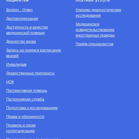
пациентам
платные услуги
Вопрос - Ответ
Клинико-диагностические
исследования
Диспансеризация
Медицинское
Доступность и качество
освидетельствование
медицинской помощи
иностранных граждан
Донорство крови
Приём специалистов
Запись на прием и расписание
врачей
Инвалидам
Лекарственные препараты
НОК
Паллиативная помощь
Патронажная служба
Подготовка к исследованиям
Права и обязанности
Правила и сроки
госпитализации